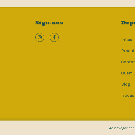
Siga-nos
Dep
Início
Produt
Conta
Quem 
Blog
Trocas
Copyright Fioravante Iazzetti Grando e Cia LTDA EPP - 6903
Ao navegar por 