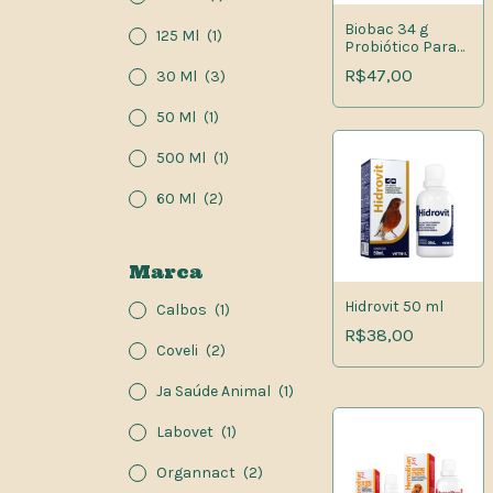
Biobac 34 g
125 Ml
(1)
Probiótico Para
Ruminantes
R$47,00
30 Ml
(3)
50 Ml
(1)
500 Ml
(1)
60 Ml
(2)
Marca
Hidrovit 50 ml
Calbos
(1)
R$38,00
Coveli
(2)
Ja Saúde Animal
(1)
Labovet
(1)
Organnact
(2)