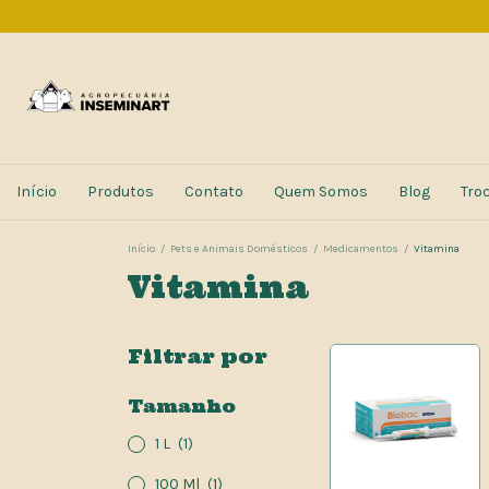
Início
Produtos
Contato
Quem Somos
Blog
Tro
Início
/
Pets e Animais Domésticos
/
Medicamentos
/
Vitamina
Vitamina
Filtrar por
Tamanho
1 L
(1)
100 Ml
(1)