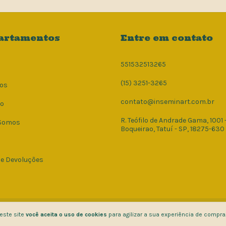
artamentos
Entre em contato
551532513265
(15) 3251-3265
os
contato@inseminart.com.br
to
R. Teófilo de Andrade Gama, 1001 
Somos
Boqueirao, Tatuí - SP, 18275-630
 e Devoluções
8248000148 - 2026. Todos os direitos reservados.
este site
você aceita o uso de cookies
para agilizar a sua experiência de compra