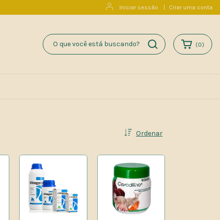
Iniciar sessão
|
Criar uma conta
(
0
)
Ordenar