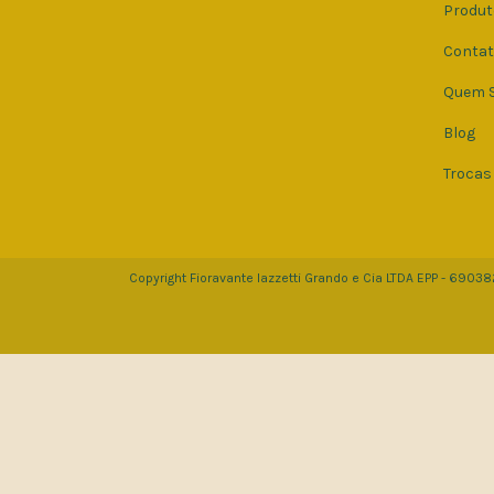
Produt
Conta
Quem 
Blog
Trocas
Copyright Fioravante Iazzetti Grando e Cia LTDA EPP - 6903