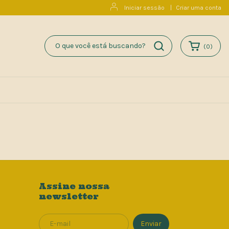
Iniciar sessão
|
Criar uma conta
(
0
)
Assine nossa
newsletter