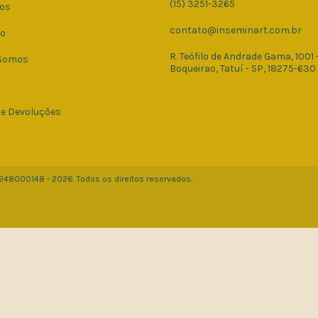
(15) 3251-3265
os
contato@inseminart.com.br
to
R. Teófilo de Andrade Gama, 1001 
Somos
Boqueirao, Tatuí - SP, 18275-630
 e Devoluções
8248000148 - 2026. Todos os direitos reservados.