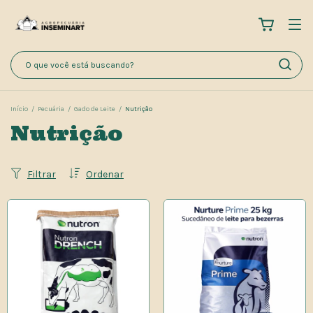
Início
/
Pecuária
/
Gado de Leite
/
Nutrição
Nutrição
Filtrar
Ordenar