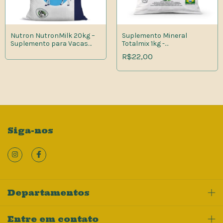
Nutron NutronMilk 20kg –
Suplemento Mineral
Suplemento para Vacas
Totalmix 1kg -
Leiteiras em Lactação
Microminerais para
R$22,00
Bovinos,Ovinos e Equinos
Siga-nos
Departamentos
Entre em contato