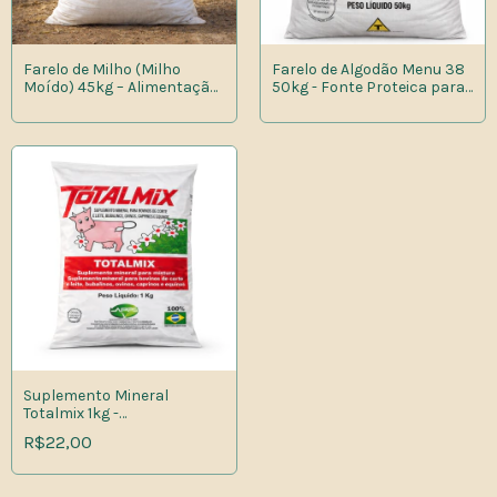
Farelo de Milho (Milho
Farelo de Algodão Menu 38
Moído) 45kg – Alimentação
50kg - Fonte Proteica para
Animal
Alimentação Animal -
Entrega Local
Suplemento Mineral
Totalmix 1kg -
Microminerais para
R$22,00
Bovinos,Ovinos e Equinos