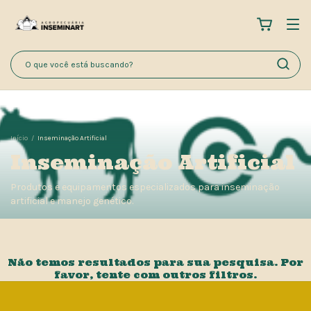
Início
/
Inseminação Artificial
Inseminação Artificial
Produtos e equipamentos especializados para inseminação
artificial e manejo genético.
Não temos resultados para sua pesquisa. Por
favor, tente com outros filtros.