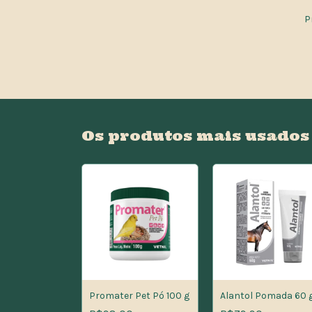
P
Os produtos mais usados
Promater Pet Pó 100 g
Alantol Pomada 60 