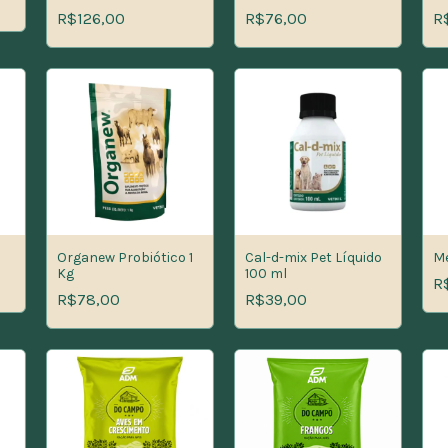
V
R$126,00
R$76,00
R
Organew Probiótico 1
Cal-d-mix Pet Líquido
Me
Kg
100 ml
R
R$78,00
R$39,00