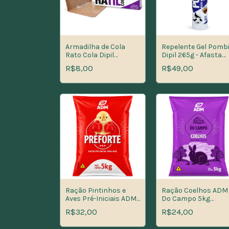
Armadilha de Cola
Repelente Gel Pombi
Rato Cola Dipil
Dipil 265g - Afasta
35x25cm - Captura de
Pombos, Pardais,
R$8,00
R$49,00
Ratos e
Morcegos e Formig
Camundongos
Cortadeiras
Ração Pintinhos e
Ração Coelhos ADM
Aves Pré-Iniciais ADM
Do Campo 5kg
5kg Préforte
Nutrição para Criaç
R$32,00
R$24,00