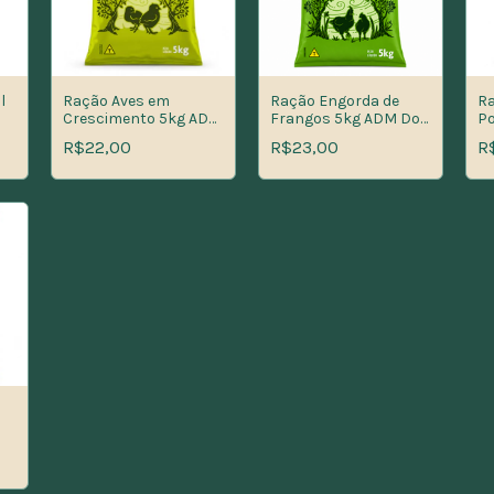
l
Ração Aves em
Ração Engorda de
Ra
Crescimento 5kg ADM
Frangos 5kg ADM Do
Po
Do Campo para
Campo Engorda para
Ca
R$22,00
R$23,00
R
as
Frangos
Aves de Corte
Pr
ão