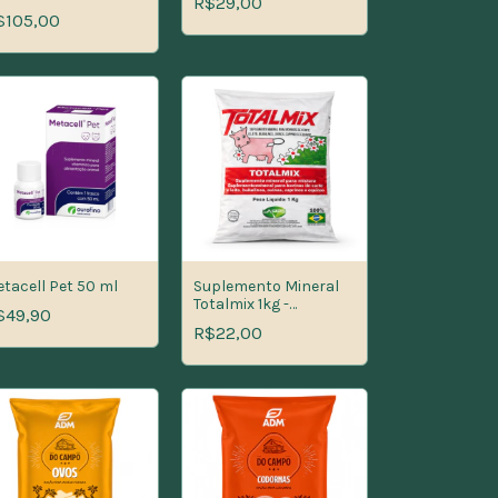
R$29,00
ermífugo Cães
$105,00
tacell Pet 50 ml
Suplemento Mineral
Totalmix 1kg -
$49,90
Microminerais para
R$22,00
Bovinos,Ovinos e
Equinos