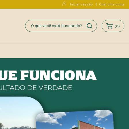
Iniciar sessão
|
Criar uma conta
(
0
)