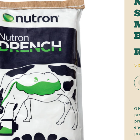
B
3
O
pr
pr
en
pr